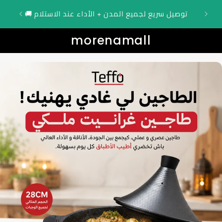
Translation mi
🎁 عرض محدود: توصيل مجاني اليوم + الأداء عند
🚚 توصيل سريع لجميع المدن + الأداء عند الاستلام
ar.accessibility.skip_
morenamall