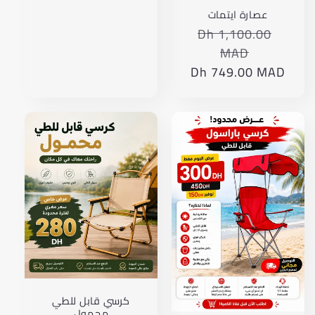
ts.product.price.sale_price
عصارة ايتمات
Dh 1,100.00
Translation
missing:
MAD
ar.products.product.price.regular_price
Dh 749.00 MAD
Translation
missing:
ar.products.product.price.sale_price
كرسي قابل للطي
محمول