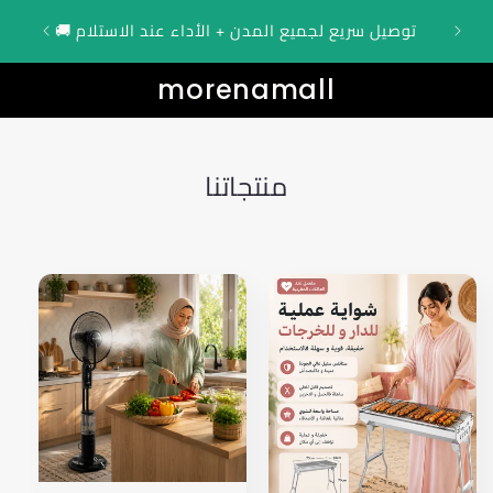
Translation m
🎁 عرض محدود: توصيل مجاني اليوم + الأداء عند
🚚 توصيل سريع لجميع المدن + الأداء عند الاستلام
ar.accessibility.skip_
morenamall
منتجاتنا