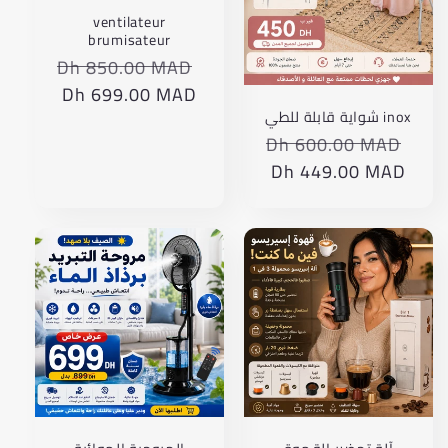
ventilateur
brumisateur
Dh 850.00 MAD
Translation
missing:
Dh 699.00 MAD
Translation
product.price.regular_price
missing:
inox شواية قابلة للطي
ts.product.price.sale_price
Dh 600.00 MAD
Translation
missing:
Dh 449.00 MAD
Translation
ar.products.product.price.regular_price
missing:
ar.products.product.price.sale_price