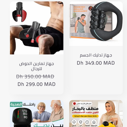
جهاز تدليك الجسم
Dh 349.00 MAD
Translation
جهاز تمارين الحوض
للرجال
missing:
ar.products.product.price.regular_price
Dh 350.00 MAD
Translation
missing:
Dh 299.00 MAD
Translation
product.price.regular_price
missing:
ts.product.price.sale_price